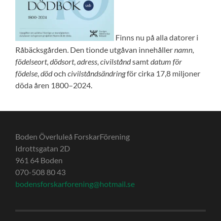
Finns nu på alla datorer i
Råbäcksgården. Den tionde utgåvan innehåller
namn
,
födelseort
,
dödsort
,
adress
,
civilstånd
samt
datum för
födelse
,
död
och
civilståndsändring
för cirka 17,8 miljoner
döda åren 1800–2024.
Boden Överluleå ForskarFörening
Idrottsgatan 2D
961 64 Boden
070-508 80 43
bodensforskarforening@hotmail.se