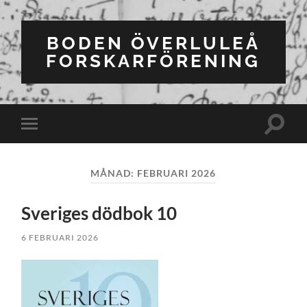
BODEN ÖVERLULEÅ
FORSKARFÖRENING
Slå
Slå
på/av
på/av
sökfält
mobilmeny
MÅNAD:
FEBRUARI 2026
Sveriges dödbok 10
6 FEBRUARI 2026